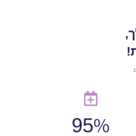
,
!
.
%
100