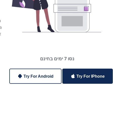
ה
ת
ג
א
נסו 7 ימים בחינם
Try For Android
Try For IPhone