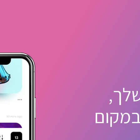
לך,
במקום