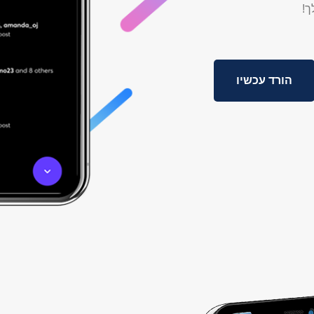
ך!
הורד עכשיו